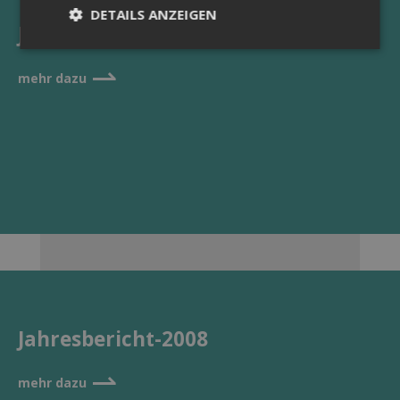
DETAILS ANZEIGEN
Jahresbericht-2009
⇀
mehr dazu
Unbedingt erforderlich
Unklassifizierte
Unbedingt erforderliche Cookies ermöglichen
wesentliche Kernfunktionen der Website wie die
Benutzeranmeldung und die Kontoverwaltung.
Ohne die unbedingt erforderlichen Cookies kann
die Website nicht ordnungsgemäß verwendet
werden.
Name
Provider / Domäne
Ablaufdat
CookieScriptConsent
4 Wochen
CookieScript
Tage
patientenanwalt.webflow.io
Jahresbericht-2008
⇀
mehr dazu